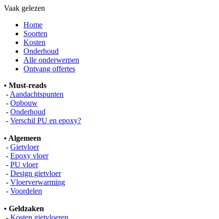
Vaak gelezen
Home
Soorten
Kosten
Onderhoud
Alle onderwerpen
Ontvang offertes
• Must-reads
-
Aandachtspunten
-
Opbouw
-
Onderhoud
-
Verschil PU en epoxy?
• Algemeen
-
Gietvloer
-
Epoxy vloer
-
PU vloer
-
Design gietvloer
-
Vloerverwarming
-
Voordelen
• Geldzaken
-
Kosten gietvloeren