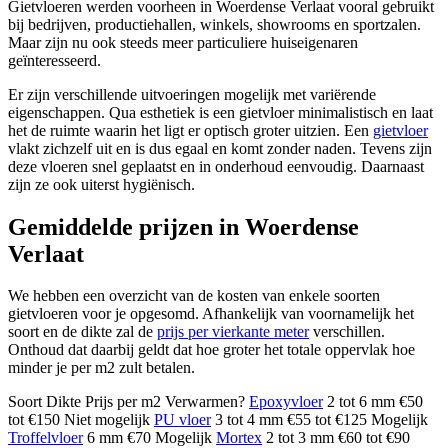
Gietvloeren werden voorheen in Woerdense Verlaat vooral gebruikt
bij bedrijven, productiehallen, winkels, showrooms en sportzalen.
Maar zijn nu ook steeds meer particuliere huiseigenaren
geïnteresseerd.
Er zijn verschillende uitvoeringen mogelijk met variërende
eigenschappen. Qua esthetiek is een gietvloer minimalistisch en laat
het de ruimte waarin het ligt er optisch groter uitzien. Een
gietvloer
vlakt zichzelf uit en is dus egaal en komt zonder naden. Tevens zijn
deze vloeren snel geplaatst en in onderhoud eenvoudig. Daarnaast
zijn ze ook uiterst hygiënisch.
Gemiddelde prijzen in Woerdense
Verlaat
We hebben een overzicht van de kosten van enkele soorten
gietvloeren voor je opgesomd. Afhankelijk van voornamelijk het
soort en de dikte zal de
prijs per vierkante meter
verschillen.
Onthoud dat daarbij geldt dat hoe groter het totale oppervlak hoe
minder je per m2 zult betalen.
Soort Dikte Prijs per m2 Verwarmen?
Epoxyvloer
2 tot 6 mm €50
tot €150 Niet mogelijk
PU vloer
3 tot 4 mm €55 tot €125 Mogelijk
Troffelvloer
6 mm €70 Mogelijk
Mortex
2 tot 3 mm €60 tot €90