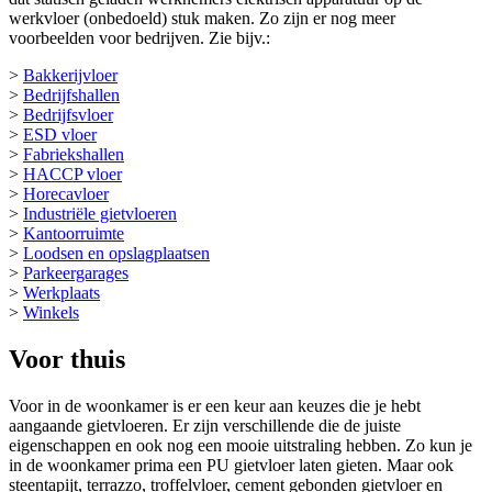
werkvloer (onbedoeld) stuk maken. Zo zijn er nog meer
voorbeelden voor bedrijven. Zie bijv.:
>
Bakkerijvloer
>
Bedrijfshallen
>
Bedrijfsvloer
>
ESD vloer
>
Fabriekshallen
>
HACCP vloer
>
Horecavloer
>
Industriële gietvloeren
>
Kantoorruimte
>
Loodsen en opslagplaatsen
>
Parkeergarages
>
Werkplaats
>
Winkels
Voor thuis
Voor in de woonkamer is er een keur aan keuzes die je hebt
aangaande gietvloeren. Er zijn verschillende die de juiste
eigenschappen en ook nog een mooie uitstraling hebben. Zo kun je
in de woonkamer prima een PU gietvloer laten gieten. Maar ook
steentapijt, terrazzo, troffelvloer, cement gebonden gietvloer en