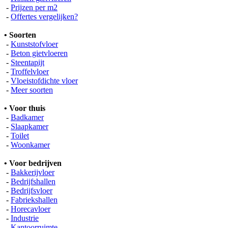
-
Prijzen per m2
-
Offertes vergelijken?
• Soorten
-
Kunststofvloer
-
Beton gietvloeren
-
Steentapijt
-
Troffelvloer
-
Vloeistofdichte vloer
-
Meer soorten
• Voor thuis
-
Badkamer
-
Slaapkamer
-
Toilet
-
Woonkamer
• Voor bedrijven
-
Bakkerijvloer
-
Bedrijfshallen
-
Bedrijfsvloer
-
Fabriekshallen
-
Horecavloer
-
Industrie
-
Kantoorruimte