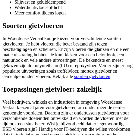
Slijtvast en geluiddempend
Waterdicht/vloeistofdicht
Meer comfort tijdens lopen
Soorten gietvloeren
In Woerdense Verlaat kun je kiezen voor verschillende soorten
gietvloeren. Je hebt vloeren die beter bestand zijn tegen
beschadigingen en scheuren. Er zijn vloeren die glanzen en die een
matte uitstraling hebben. Je kunt kiezen voor een betonlook, een
natuurlook en vele andere uitvoeringen. De bekendste en meest
gekozen zijn de polyurethaan (PU) of epoxyvloer. Verder zijn er nog
populaire uitvoeringen zoals troffelvloer, mortex gietvloer en
cementgebonden vloeren. Bekijk alle
soorten gietvloeren
.
Toepassingen gietvloer: zakelijk
Veel bedrijven, winkels en industrieën in omgeving Woerdense
Verlaat kiezen al jaren voor gietvloeren om onder meer de eerder
genoemde voordelen. Daarom zijn er ondertussen gietvloeren voor
verschillende doeleinden ontwikkeld en worden de vloeren met de
tijd ook een stuk beter. Wist je bijvoorbeeld dat er tegenwoordig
ESD vloeren zijn? Handig voor IT-bedrijven die willen voorkomen
dat statisch geladen werknemers elektrisch apparatuur op de