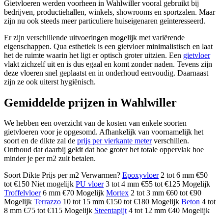
Gietvloeren werden voorheen in Wahlwiller vooral gebruikt bij
bedrijven, productiehallen, winkels, showrooms en sportzalen. Maar
zijn nu ook steeds meer particuliere huiseigenaren geïnteresseerd.
Er zijn verschillende uitvoeringen mogelijk met variërende
eigenschappen. Qua esthetiek is een gietvloer minimalistisch en laat
het de ruimte waarin het ligt er optisch groter uitzien. Een
gietvloer
vlakt zichzelf uit en is dus egaal en komt zonder naden. Tevens zijn
deze vloeren snel geplaatst en in onderhoud eenvoudig. Daarnaast
zijn ze ook uiterst hygiënisch.
Gemiddelde prijzen in Wahlwiller
We hebben een overzicht van de kosten van enkele soorten
gietvloeren voor je opgesomd. Afhankelijk van voornamelijk het
soort en de dikte zal de
prijs per vierkante meter
verschillen.
Onthoud dat daarbij geldt dat hoe groter het totale oppervlak hoe
minder je per m2 zult betalen.
Soort Dikte Prijs per m2 Verwarmen?
Epoxyvloer
2 tot 6 mm €50
tot €150 Niet mogelijk
PU vloer
3 tot 4 mm €55 tot €125 Mogelijk
Troffelvloer
6 mm €70 Mogelijk
Mortex
2 tot 3 mm €60 tot €90
Mogelijk
Terrazzo
10 tot 15 mm €150 tot €180 Mogelijk
Beton
4 tot
8 mm €75 tot €115 Mogelijk
Steentapijt
4 tot 12 mm €40 Mogelijk