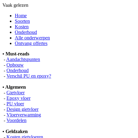
Vaak gelezen
Home
Soorten
Kosten
Onderhoud
Alle onderwerpen
Ontvang offertes
• Must-reads
-
Aandachtspunten
-
Opbouw
-
Onderhoud
-
Verschil PU en epoxy?
• Algemeen
-
Gietvloer
-
Epoxy vloer
-
PU vloer
-
Design gietvloer
-
Vloerverwarming
-
Voordelen
• Geldzaken
-
Kosten gietvloeren