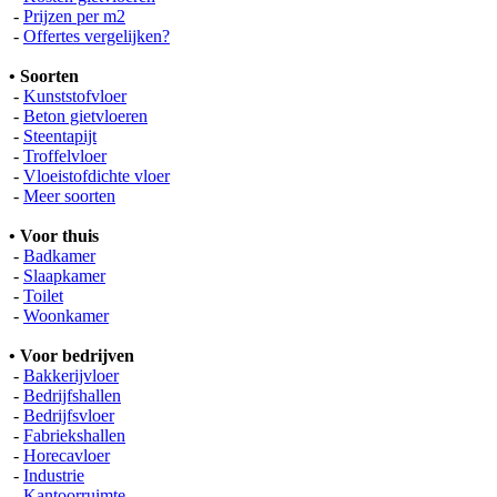
-
Prijzen per m2
-
Offertes vergelijken?
• Soorten
-
Kunststofvloer
-
Beton gietvloeren
-
Steentapijt
-
Troffelvloer
-
Vloeistofdichte vloer
-
Meer soorten
• Voor thuis
-
Badkamer
-
Slaapkamer
-
Toilet
-
Woonkamer
• Voor bedrijven
-
Bakkerijvloer
-
Bedrijfshallen
-
Bedrijfsvloer
-
Fabriekshallen
-
Horecavloer
-
Industrie
-
Kantoorruimte