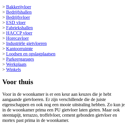
>
Bakkerijvloer
>
Bedrijfshallen
>
Bedrijfsvloer
>
ESD vloer
>
Fabriekshallen
>
HACCP vloer
>
Horecavloer
>
Industriële gietvloeren
>
Kantoorruimte
>
Loodsen en opslagplaatsen
>
Parkeergarages
>
Werkplaats
>
Winkels
Voor thuis
Voor in de woonkamer is er een keur aan keuzes die je hebt
aangaande gietvloeren. Er zijn verschillende die de juiste
eigenschappen en ook nog een mooie uitstraling hebben. Zo kun je
in de woonkamer prima een PU gietvloer laten gieten. Maar ook
steentapijt, terrazzo, troffelvloer, cement gebonden gietvloer en
mortex past prima in de woonkamer.